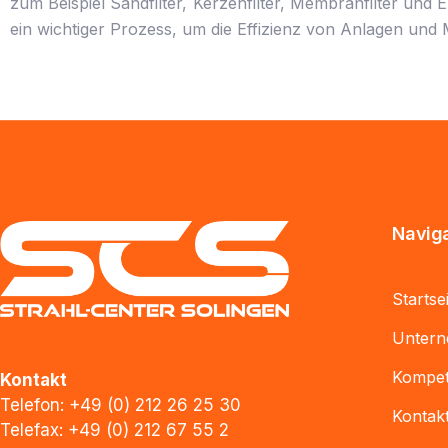
zum Beispiel Sandfilter, Kerzenfilter, Membranfilter und
ein wichtiger Prozess, um die Effizienz von Anlagen u
Naviga
Startse
Unter
Kompe
Kontakt
Telefon:
+49 (0) 212 26 25 30
Kontak
Telefax:
+49 (0) 212 67 55 2