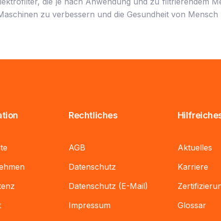
 Elektrofilter, die je nach Anwendung und zu filtrierendem 
nd Maschinen zu verbessern und die Gesundheit von Mensch
tion
Rechtliches
Hilfreiche
ite
AGB
Aktuelles
nehmen
Datenschutz
Karriere
tenz
Datenschutz (E-Mail)
Zertifizier
t
Impressum
Glossar