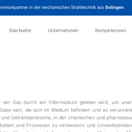
Premiumpartner in der mechanischen Strahltechnik aus
Solingen
.
Startseite
Unternehmen
Kompetenzen
oder ein Gas durch ein Filtermedium geleitet wird, um u
Gase sein, die sich im Medium befinden und es verunreini
l- und Getränkeindustrie, in der chemischen und pharmaze
Produkten und Prozessen zu verbessern und Umweltstandards 