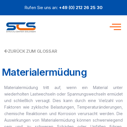
Zum
Rufen Sie uns an:
+49 (0) 212 26 25 30
Inhalt
springen
ZURÜCK ZUM GLOSSAR
Materialermüdung
Materialermüdung tritt auf, wenn ein Material unter
wiederholten Lastwechseln oder Spannungswechseln ermüdet
und schließlich versagt. Dies kann durch eine Vielzahl von
Faktoren wie zyklische Belastungen, Temperaturänderungen,
chemische Reaktionen und Korrosion verursacht werden. Die
Auswirkungen von Materialermüdung können schwerwiegend
sein und zu schweren Schäden oder Unfällen führen,